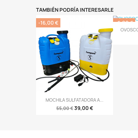
TAMBIÉN PODRÍA INTERESARLE
-16,00 €
-6,00 €
OVOSCO
Vista rápida

MOCHILA SULFATADORA A...
39,00 €
55,00 €