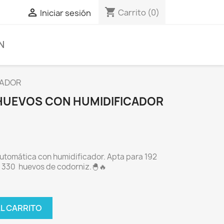
shopping_cart

Carrito
(0)
Iniciar sesión
N
CADOR
HUEVOS CON HUMIDIFICADOR
utomática con humidificador. Apta para 192
 330 huevos de codorniz.🐣🔥
AL CARRITO