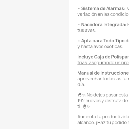
•
Sistema de Alarmas:
M
variación en las condici
•
Nacedora Integrada:
F
tus aves.
•
Apta para Todo Tipo 
y hasta aves exóticas.
Incluye Caja de Polispa
frías, asegurando un pr
Manual de Instruccione
aprovechar todas las fun
día.
🐣✨¡No dejes pasar esta
192 huevos y disfruta de
ti. 🐣✨
Aumenta tu productividad
alcance. ¡Haz tu pedido