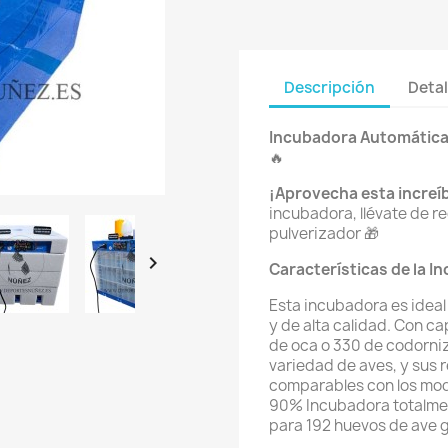
Descripción
Detal
Incubadora Automática 
🔥
¡Aprovecha esta increíb
incubadora, llévate de 
pulverizador 🎁

Características de la I
Esta incubadora es ideal
y de alta calidad. Con c
de oca o 330 de codorniz
variedad de aves, y sus 
comparables con los mod
90% Incubadora totalmen
para 192 huevos de ave 