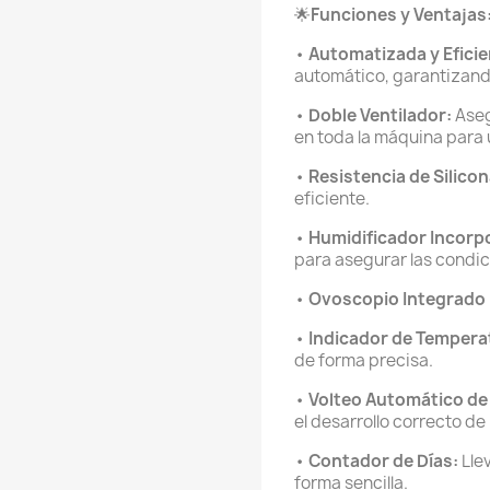
🌟
Funciones y Ventajas
•
Automatizada y Eficie
automático, garantizand
•
Doble Ventilador:
Aseg
en toda la máquina para
•
Resistencia de Silicon
eficiente.
•
Humidificador Incorp
para asegurar las condic
•
Ovoscopio Integrado
•
Indicador de Tempera
de forma precisa.
•
Volteo Automático de 
el desarrollo correcto de
•
Contador de Días:
Lle
forma sencilla.